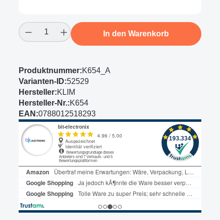
Produkt Anzahl: Gib den gewünschten Wert
In den Warenkorb
Produktnummer:
K654_A
Varianten-ID:
52529
Hersteller:
KLIM
Hersteller-Nr.:
K654
EAN:
0788012518293