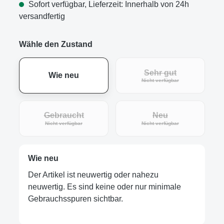
Sofort verfügbar, Lieferzeit: Innerhalb von 24h
versandfertig
Wähle den Zustand
Sehr gut
Wie neu
(Diese Option ist zur
Nicht verfügbar
Gebraucht
Neu
(Diese Option ist zurzeit nicht verfügbar.)
(Diese Option ist zur
Nicht verfügbar
Nicht verfügbar
Wie neu
Der Artikel ist neuwertig oder nahezu
neuwertig. Es sind keine oder nur minimale
Gebrauchsspuren sichtbar.