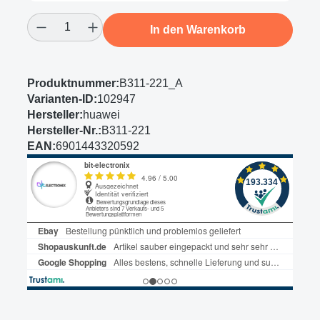
Produkt Anzahl: Gib den gewünschten Wert
In den Warenkorb
Produktnummer:
B311-221_A
Varianten-ID:
102947
Hersteller:
huawei
Hersteller-Nr.:
B311-221
EAN:
6901443320592