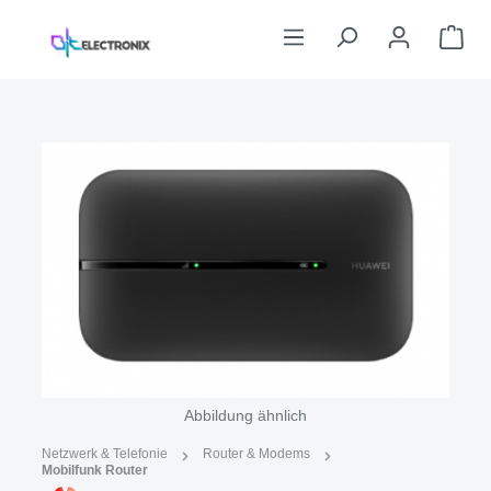
Zum Hauptinhalt springen
War
Bildergalerie überspringen
Abbildung ähnlich
Netzwerk & Telefonie
Router & Modems
Mobilfunk Router