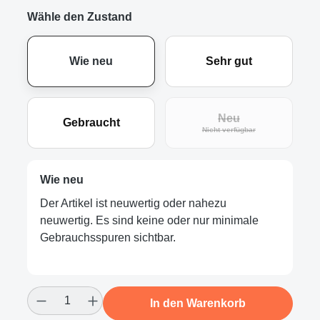
Wähle den Zustand
Wie neu
Sehr gut
Neu
Gebraucht
(Diese Option ist zur
Nicht verfügbar
Wie neu
Der Artikel ist neuwertig oder nahezu
neuwertig. Es sind keine oder nur minimale
Gebrauchsspuren sichtbar.
Produkt Anzahl: Gib den gewünschten Wert
In den Warenkorb