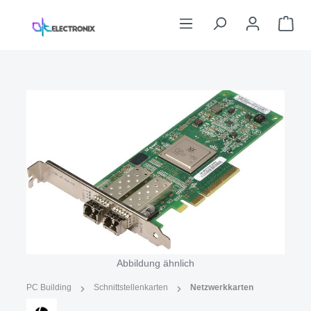
Zum Hauptinhalt springen
War
Bildergalerie überspringen
Abbildung ähnlich
PC Building
Schnittstellenkarten
Netzwerkkarten