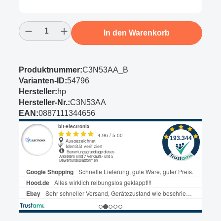
Produkt Anzahl: Gib den gewünschten Wert
In den Warenkorb
Produktnummer:
C3N53AA_B
Varianten-ID:
54796
Hersteller:
hp
Hersteller-Nr.:
C3N53AA
EAN:
0887111344656