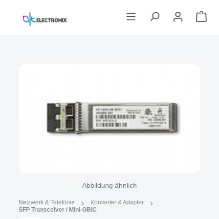
Zum Hauptinhalt springen
War
Bildergalerie überspringen
Abbildung ähnlich
Netzwerk & Telefonie
Konverter & Adapter
SFP Transceiver / Mini-GBIC