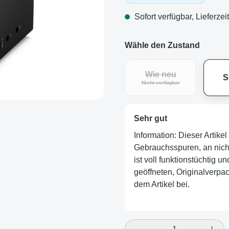
Sofort verfügbar, Lieferzei
Wähle den Zustand
Wie neu
S
(Diese Option ist zurz
Nicht verfügbar
Sehr gut
Information: Dieser Artik
Gebrauchsspuren, an nicht 
ist voll funktionstüchtig u
geöffneten, Originalverpa
dem Artikel bei.
Produkt Anzahl: Gi