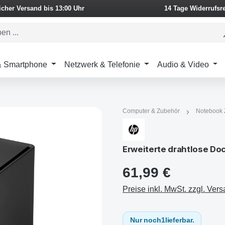
icher Versand bis 13:00 Uhr
14 Tage Widerrufsr
 & Smartphone
Netzwerk & Telefonie
Audio & Video
Computer & Zubehör
Notebook 
Erweiterte drahtlose Do
61,99 €
Preise inkl. MwSt. zzgl. Ver
Nur noch
1
lieferbar.