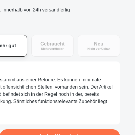
t: Innerhalb von 24h versandfertig
Gebraucht
Neu
ehr gut
eit nicht verfügbar.)
(Diese Option ist zurzeit nicht verfügbar.)
(Diese Option ist zu
Nicht verfügbar
Nicht verfügbar
el stammt aus einer Retoure. Es können minimale
offensichtlichen Stellen, vorhanden sein. Der Artikel
nd befindet sich in der Regel noch in der, bereits
ckung. Sämtliches funktionsrelevante Zubehör liegt
b den gewünschten Wert ein oder benutze d