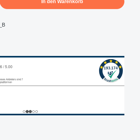
In den Warenkorb
_B