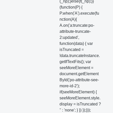
(_np);}else{f(_np);}}
(function(P) {
P.when('A').execute(fu
nction(A){
A.on('a:truncate:po-
attribute-truncate-
2:updated',
function(data) { var
isTruncated =
!data.truncateInstance.
getIfTextFits(); var
seeMoreElement =
document.getElement
ById('po-attribute-see-
more-id-2');
if(seeMoreElement) {
seeMoreElement.style.
display = isTruncated ?
'' : 'none'; } }) });}));