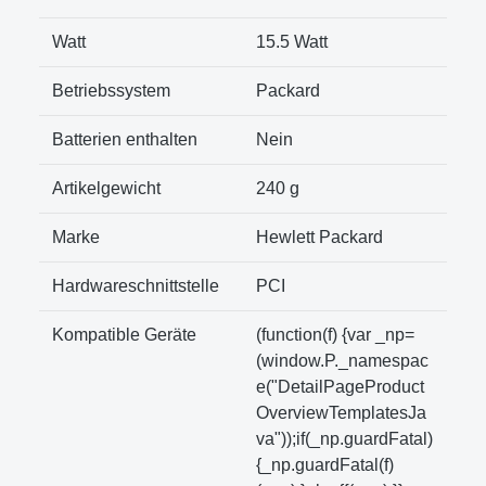
Watt
‎15.5 Watt
Betriebssystem
‎Packard
Batterien enthalten
‎Nein
Artikelgewicht
‎240 g
Marke
Hewlett Packard
Hardwareschnittstelle
PCI
Kompatible Geräte
(function(f) {var _np=
(window.P._namespac
e("DetailPageProduct
OverviewTemplatesJa
va"));if(_np.guardFatal)
{_np.guardFatal(f)