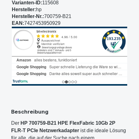
Varianten-ID:
115608
Hersteller:
hp
Hersteller-Nr.:
700759-B21
EAN:
7427453950929
Beschreibung
Der
HP 700759-B21 HPE FlexFabric 10Gb 2P
FLR-T PCIe Netzwerkadapter
ist die ideale Lösung
für alle, die auf der Suche nach einem