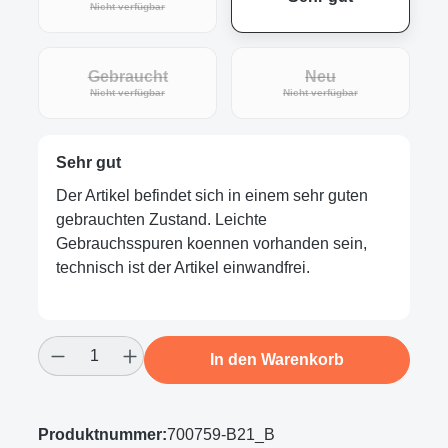
(Diese Option ist zurzeit nicht verfügbar.)
Nicht verfügbar
Gebraucht
Neu
(Diese Option ist zurzeit nicht verfügbar.)
(Diese Option ist zur
Nicht verfügbar
Nicht verfügbar
Sehr gut
Der Artikel befindet sich in einem sehr guten
gebrauchten Zustand. Leichte
Gebrauchsspuren koennen vorhanden sein,
technisch ist der Artikel einwandfrei.
Produkt Anzahl: Gib den gewünschten Wert
In den Warenkorb
Produktnummer:
700759-B21_B