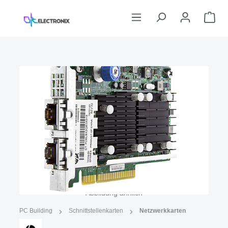
Zum Hauptinhalt springen
War
Bildergalerie überspringen
Abbildung ähnlich
PC Building
Schnittstellenkarten
Netzwerkkarten