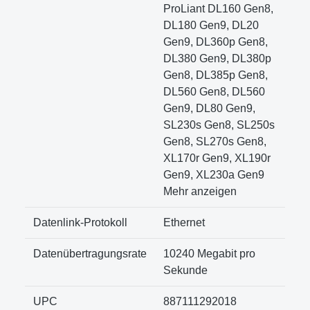
ProLiant DL160 Gen8,
DL180 Gen9, DL20
Gen9, DL360p Gen8,
DL380 Gen9, DL380p
Gen8, DL385p Gen8,
DL560 Gen8, DL560
Gen9, DL80 Gen9,
SL230s Gen8, SL250s
Gen8, SL270s Gen8,
XL170r Gen9, XL190r
Gen9, XL230a Gen9
Mehr anzeigen
Datenlink-Protokoll
Ethernet
Datenübertragungsrate
10240 Megabit pro
Sekunde
UPC
887111292018