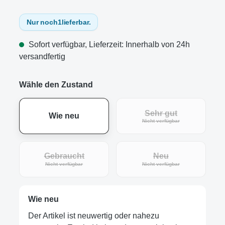
Nur noch
1
lieferbar.
Sofort verfügbar, Lieferzeit: Innerhalb von 24h
versandfertig
Wähle den Zustand
Sehr gut
Wie neu
(Diese Option ist zur
Nicht verfügbar
Gebraucht
Neu
(Diese Option ist zurzeit nicht verfügbar.)
(Diese Option ist zur
Nicht verfügbar
Nicht verfügbar
Wie neu
Der Artikel ist neuwertig oder nahezu