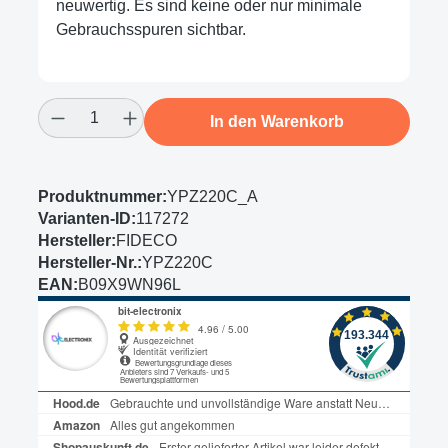
neuwertig. Es sind keine oder nur minimale
Gebrauchsspuren sichtbar.
Produkt Anzahl: Gib den gewünschten Wert
In den Warenkorb
Produktnummer:
YPZ220C_A
Varianten-ID:
117272
Hersteller:
FIDECO
Hersteller-Nr.:
YPZ220C
EAN:
B09X9WN96L