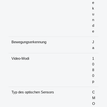
e
k
u
n
d
e
Bewegungserkennung
J
a
Video-Modi
1
0
8
0
p
Typ des optischen Sensors
C
M
O