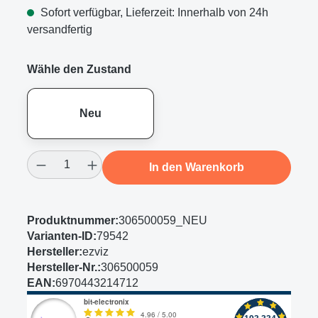
Sofort verfügbar, Lieferzeit: Innerhalb von 24h
versandfertig
Wähle den Zustand
Neu
Produkt Anzahl: Gib den gewünschten Wert
In den Warenkorb
Produktnummer:
306500059_NEU
Varianten-ID:
79542
Hersteller:
ezviz
Hersteller-Nr.:
306500059
EAN:
6970443214712