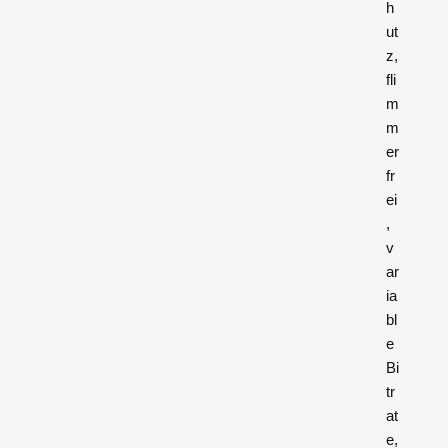
h
ut
z,
fli
m
m
er
fr
ei
,
v
ar
ia
bl
e
Bi
tr
at
e,