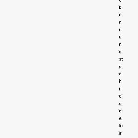
k
e
n
n
u
n
g
st
e
c
h
n
ol
o
gi
e,
In
fr