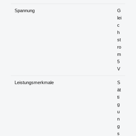
Spannung
G
lei
c
h
st
ro
m
5
V
Leistungsmerkmale
S
ät
ti
g
u
n
g
s