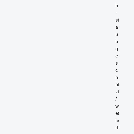
h
-
st
a
u
b
g
e
s
c
h
üt
zt
/
w
et
te
rf