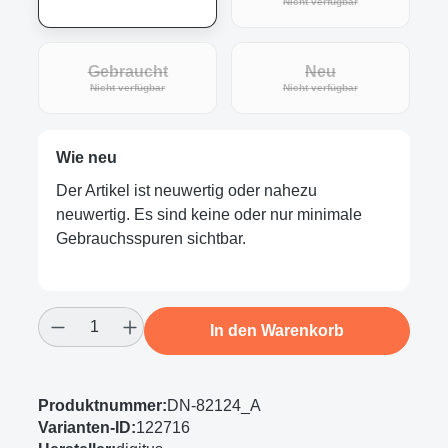
(Diese Option ist zur
Nicht verfügbar
Gebraucht
Neu
(Diese Option ist zurzeit nicht verfügbar.)
(Diese Option ist zur
Nicht verfügbar
Nicht verfügbar
Wie neu
Der Artikel ist neuwertig oder nahezu
neuwertig. Es sind keine oder nur minimale
Gebrauchsspuren sichtbar.
Produkt Anzahl: Gib den gewünschten Wert
In den Warenkorb
Produktnummer:
DN-82124_A
Varianten-ID:
122716