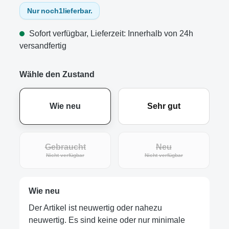
Nur noch
1
lieferbar.
Sofort verfügbar, Lieferzeit: Innerhalb von 24h
versandfertig
Wähle den Zustand
Wie neu
Sehr gut
Gebraucht
Neu
(Diese Option ist zurzeit nicht verfügbar.)
(Diese Option ist zur
Nicht verfügbar
Nicht verfügbar
Wie neu
Der Artikel ist neuwertig oder nahezu
neuwertig. Es sind keine oder nur minimale