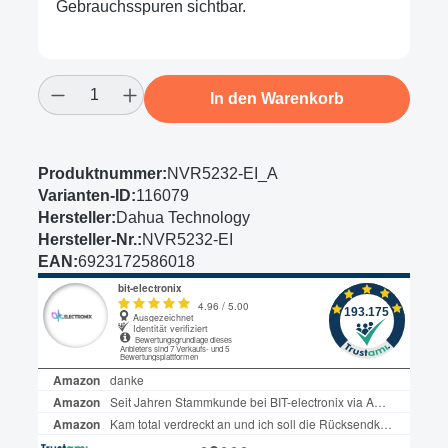
Gebrauchsspuren sichtbar.
Produkt Anzahl: Gib den gewünschten Wert
In den Warenkorb
Produktnummer:
NVR5232-EI_A
Varianten-ID:
116079
Hersteller:
Dahua Technology
Hersteller-Nr.:
NVR5232-EI
EAN:
6923172586018