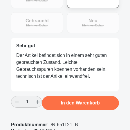
(Diese Option ist zurzeit nicht verfügbar.)
Nicht verfügbar
Gebraucht
Neu
(Diese Option ist zurzeit nicht verfügbar.)
(Diese Option ist zur
Nicht verfügbar
Nicht verfügbar
Sehr gut
Der Artikel befindet sich in einem sehr guten
gebrauchten Zustand. Leichte
Gebrauchsspuren koennen vorhanden sein,
technisch ist der Artikel einwandfrei.
Produkt Anzahl: Gib den gewünschten Wert
In den Warenkorb
Produktnummer:
DN-651121_B