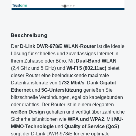
Beschreibung
Der
D-Link DWR-978/E WLAN-Router
ist die ideale
Lösung für schnelles und zuverlässiges Internet in
Ihrem Zuhause oder Büro. Mit
Dual-Band WLAN
(2,4 GHz und 5 GHz) und
Wi-Fi 5 (802.11ac)
bietet
dieser Router eine beeindruckende maximale
Datentransferrate von
1732 Mbit/s
. Dank
Gigabit
Ethernet
und
5G-Unterstützung
genießen Sie
blitzschnelle Verbindungen, egal ob kabelgebunden
oder drahtlos. Der Router ist in einem eleganten
weißen Design
gehalten und verfügt über zahlreiche
Sicherheitsfunktionen wie
WPA und WPA2
. Mit
MU-
MIMO-Technologie
und
Quality of Service (QoS)
sorgt der D-Link DWR-978/E für eine optimale