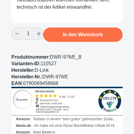
technisch ist der Artikel einwandfrei.
Produkt Anzahl: Gib den gewünschten Wert
In den Warenkorb
Produktnummer:
DWR-978/E_B
Varianten-ID:
110527
Hersteller:
D-Link
Hersteller-Nr.:
DWR-978/E
EAN:
0790069458668