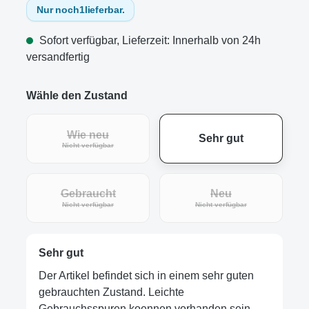
Nur noch
1
lieferbar.
Sofort verfügbar, Lieferzeit: Innerhalb von 24h
versandfertig
Wähle den Zustand
Wie neu
Sehr gut
(Diese Option ist zurzeit nicht verfügbar.)
Nicht verfügbar
Gebraucht
Neu
(Diese Option ist zurzeit nicht verfügbar.)
(Diese Option ist zur
Nicht verfügbar
Nicht verfügbar
Sehr gut
Der Artikel befindet sich in einem sehr guten
gebrauchten Zustand. Leichte
Gebrauchsspuren koennen vorhanden sein,