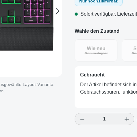
Nur noch
1
lieferbar.
Sofort verfügbar, Lieferzei
Wähle den Zustand
Wie neu
S
(Diese Option ist zurz
Nicht verfügbar
Nic
Gebraucht
 ausgewählte Layout-Variante.
Der Artikel befindet sich 
on.
Gebrauchsspuren, funktion
Produkt Anzahl: Gi