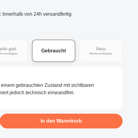
t: Innerhalb von 24h versandfertig
ehr gut
Neu
Gebraucht
eit nicht verfügbar.)
(Diese Option ist zurzeit nicht verfügbar.)
(Diese Option ist zu
ht verfügbar
Nicht verfügbar
in einem gebrauchten Zustand mit sichtbaren
iert jedoch technisch einwandfrei.
b den gewünschten Wert ein oder benutze d
In den Warenkorb