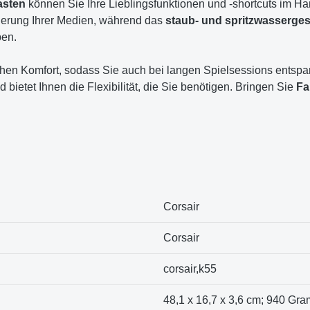
asten
können Sie Ihre Lieblingsfunktionen und -shortcuts im H
uerung Ihrer Medien, während das
staub- und spritzwasserge
ben.
chen Komfort, sodass Sie auch bei langen Spielsessions entspann
 bietet Ihnen die Flexibilität, die Sie benötigen. Bringen Sie
Fa
‎Corsair
‎Corsair
‎corsair,k55
‎48,1 x 16,7 x 3,6 cm; 940 Gr