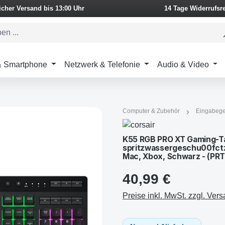
icher Versand bis 13:00 Uhr
14 Tage Widerrufsr
 & Smartphone
Netzwerk & Telefonie
Audio & Video
Computer & Zubehör
Eingabege
K55 RGB PRO XT Gaming-Ta
spritzwassergeschu00fctzt,
Mac, Xbox, Schwarz - (PR
40,99 €
Preise inkl. MwSt. zzgl. Ver