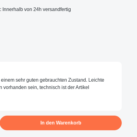
t: Innerhalb von 24h versandfertig
eit nicht verfügbar.)
in einem sehr guten gebrauchten Zustand. Leichte
orhanden sein, technisch ist der Artikel
b den gewünschten Wert ein oder benutze d
In den Warenkorb