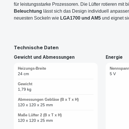
für leistungsstarke Prozessoren. Die Lüfter rotieren mit b
Beleuchtung
lässt sich das Design individuell anpasse
neuesten Sockeln wie
LGA1700 und AM5
und eignet si
Technische Daten
Gewicht und Abmessungen
Energie
Heizungs-Breite
Nennspann
24 cm
5 V
Gewicht
1,79 kg
Abmessungen Gebläse (B x T x H)
120 x 120 x 25 mm
Maße Lüfter 2 (B x T x H)
120 x 120 x 25 mm