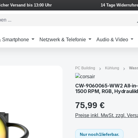
icher Versand bis 13:00 Uhr
14 Tage Widerrufsr
 & Smartphone
Netzwerk & Telefonie
Audio & Video
PC Building
Kühlung
Wass
CW-9060065-WW2 All-in-O
1500 RPM, RGB, Hydraulik
75,99 €
Preise inkl. MwSt. zzgl. Ver
Nur noch
1
lieferbar.