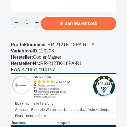
Produkt Anzahl: Gib den gewünschten Wert
In den Warenkorb
Produktnummer:
RR-212TK-18PA-R1_A
Varianten-ID:
120208
Hersteller:
Cooler Master
Hersteller-Nr.:
RR-212TK-18PA-R1
EAN:
4719512110157