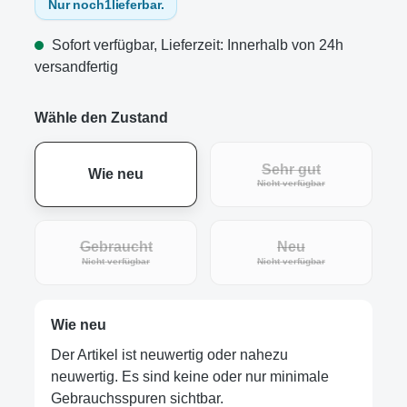
Nur noch
1
lieferbar.
Sofort verfügbar, Lieferzeit: Innerhalb von 24h
versandfertig
Wähle den Zustand
Sehr gut
Wie neu
(Diese Option ist zur
Nicht verfügbar
Gebraucht
Neu
(Diese Option ist zurzeit nicht verfügbar.)
(Diese Option ist zur
Nicht verfügbar
Nicht verfügbar
Wie neu
Der Artikel ist neuwertig oder nahezu
neuwertig. Es sind keine oder nur minimale
Gebrauchsspuren sichtbar.