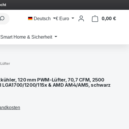
echt
0,00 €
Waren
Deutsch
€
Euro
Smart Home & Sicherheit
Lüfter
tkühler, 120 mm PWM-Lüfter, 70,7 CFM, 2500
tel LGA1700/1200/115x & AMD AM4/AM5, schwarz
sandkosten