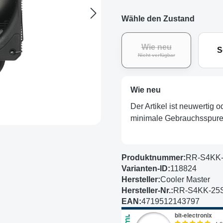
Wähle den Zustand
Wie neu
S
(Diese Option ist zurz
Nicht verfügbar
Wie neu
Der Artikel ist neuwertig 
minimale Gebrauchsspuren
Produktnummer:
RR-S4KK
Varianten-ID:
118824
Hersteller:
Cooler Master
Hersteller-Nr.:
RR-S4KK-25
EAN:
4719512143797