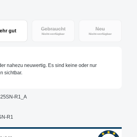
Gebraucht
Neu
ehr gut
eit nicht verfügbar.)
(Diese Option ist zurzeit nicht verfügbar.)
(Diese Option ist zu
Nicht verfügbar
Nicht verfügbar
oder nahezu neuwertig. Es sind keine oder nur
 sichtbar.
-25SN-R1_A
SN-R1