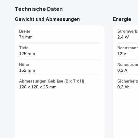
Technische Daten
Gewicht und Abmessungen
Energie
Breite
Stromverbr
74 mm
2,4 W
Tiefe
Nennspan
125 mm
12 V
Höhe
Nennstro
152 mm
0,2 A
Abmessungen Gebläse (B x T x H)
Sicherheit
120 x 120 x 25 mm
0,3 Ah