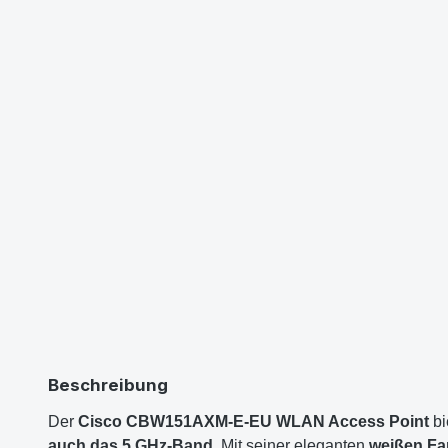
Beschreibung
Der
Cisco CBW151AXM-E-EU WLAN Access Point
bi
auch das 5 GHz-Band
. Mit seiner eleganten
weißen F