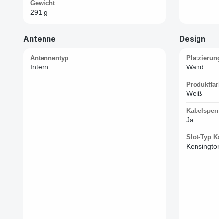
Gewicht
291 g
Antenne
Design
Antennentyp
Platzierun
Intern
Wand
Produktfar
Weiß
Kabelsperr
Ja
Slot-Typ K
Kensingto