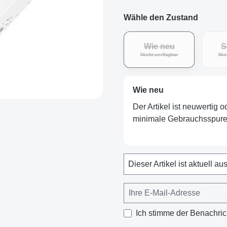
Wähle den Zustand
Wie neu
S
(Diese Option ist zurz
Nicht verfügbar
Nic
Wie neu
Der Artikel ist neuwertig 
minimale Gebrauchsspuren
Dieser Artikel ist aktuell au
Ich stimme der Benachric