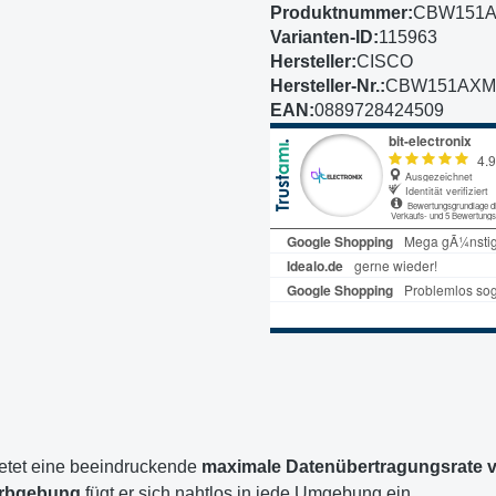
Produktnummer:
CBW151A
Varianten-ID:
115963
Hersteller:
CISCO
Hersteller-Nr.:
CBW151AXM
EAN:
0889728424509
etet eine beeindruckende
maximale Datenübertragungsrate v
arbgebung
fügt er sich nahtlos in jede Umgebung ein.