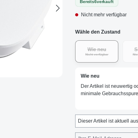
Bereits
6
verkauft
Nicht mehr verfügbar
Wähle den Zustand
Wie neu
S
(Diese Option ist zurz
Nicht verfügbar
Nic
Wie neu
Der Artikel ist neuwertig 
minimale Gebrauchsspuren
Dieser Artikel ist aktuell au