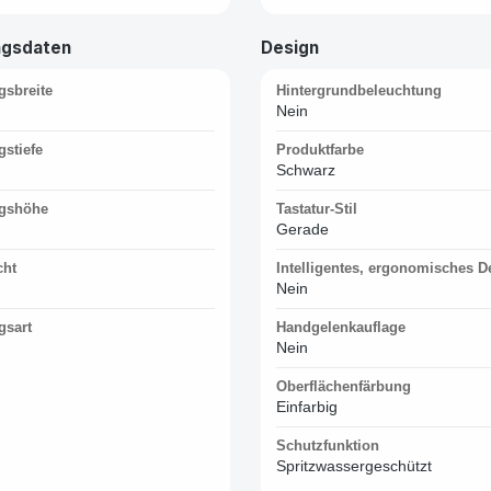
ngsdaten
Design
gsbreite
Hintergrundbeleuchtung
Nein
stiefe
Produktfarbe
Schwarz
gshöhe
Tastatur-Stil
Gerade
cht
Intelligentes, ergonomisches D
Nein
gsart
Handgelenkauflage
Nein
Oberflächenfärbung
Einfarbig
Schutzfunktion
Spritzwassergeschützt