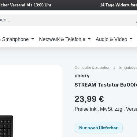
icher Versand bis 13:00 Uhr
14 Tage Widerrufsr
 & Smartphone
Netzwerk & Telefonie
Audio & Video
Computer & Zubehör
Eingabege
cherry
STREAM Tastatur Bu00fc
23,99 €
Preise inkl. MwSt. zzgl. Ver
Nur noch
1
lieferbar.