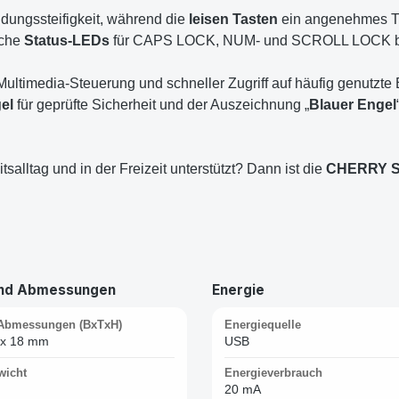
indungssteifigkeit, während die
leisen Tasten
ein angenehmes Tip
sche
Status-LEDs
für CAPS LOCK, NUM- und SCROLL LOCK biet
r Multimedia-Steuerung und schneller Zugriff auf häufig genutzt
el
für geprüfte Sicherheit und der Auszeichnung „
Blauer Engel
itsalltag und in der Freizeit unterstützt? Dann ist die
CHERRY S
und Abmessungen
Energie
Abmessungen (BxTxH)
Energiequelle
 x 18 mm
USB
wicht
Energieverbrauch
20 mA