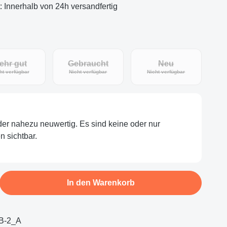
t: Innerhalb von 24h versandfertig
ehr gut
Gebraucht
Neu
(Diese Option ist zurzeit nicht verfügbar.)
(Diese Option ist zurzeit nicht verfügbar.)
(Diese Option ist zu
ht verfügbar
Nicht verfügbar
Nicht verfügbar
oder nahezu neuwertig. Es sind keine oder nur
 sichtbar.
b den gewünschten Wert ein oder benutze d
In den Warenkorb
B-2_A