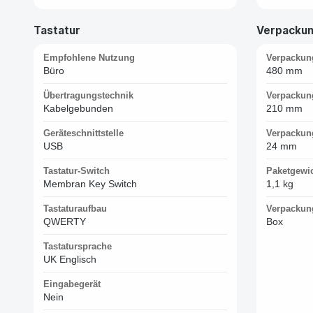
Tastatur
Verpacku
Empfohlene Nutzung
Verpackun
Büro
480 mm
Übertragungstechnik
Verpackung
Kabelgebunden
210 mm
Geräteschnittstelle
Verpackun
USB
24 mm
Tastatur-Switch
Paketgewi
Membran Key Switch
1,1 kg
Tastaturaufbau
Verpackun
QWERTY
Box
Tastatursprache
UK Englisch
Eingabegerät
Nein