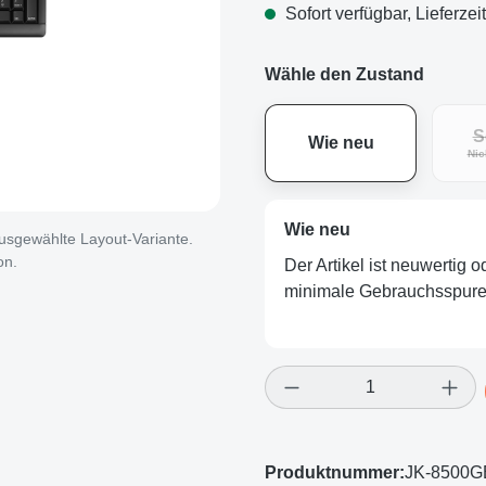
Sofort verfügbar, Lieferzei
Wähle den Zustand
S
Wie neu
Nic
Wie neu
 ausgewählte Layout-Variante.
on.
Der Artikel ist neuwertig 
minimale Gebrauchsspuren
Produkt Anzahl: Gi
Produktnummer:
JK-8500G