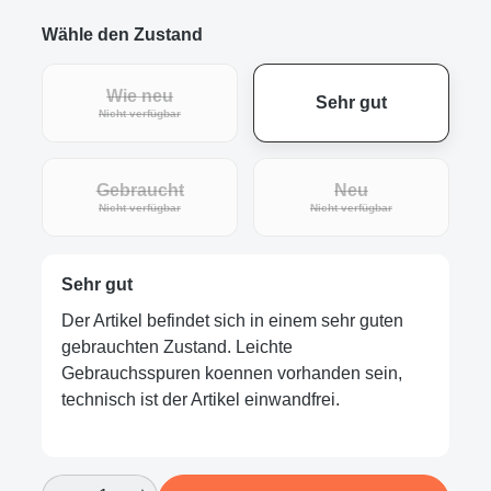
Wähle den Zustand
Wie neu
Sehr gut
(Diese Option ist zurzeit nicht verfügbar.)
Nicht verfügbar
Gebraucht
Neu
(Diese Option ist zurzeit nicht verfügbar.)
(Diese Option ist zur
Nicht verfügbar
Nicht verfügbar
Sehr gut
Der Artikel befindet sich in einem sehr guten
gebrauchten Zustand. Leichte
Gebrauchsspuren koennen vorhanden sein,
technisch ist der Artikel einwandfrei.
Produkt Anzahl: Gib den gewünschten Wert