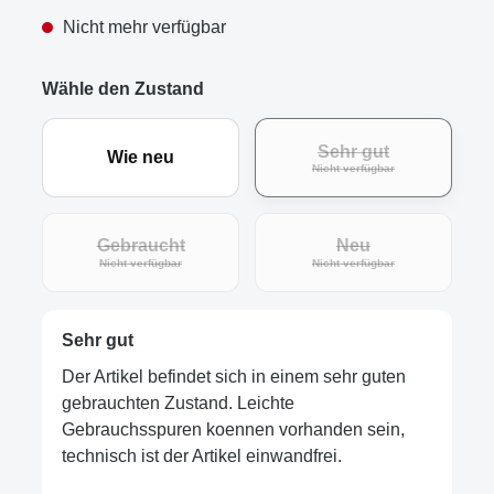
Nicht mehr verfügbar
Wähle den Zustand
Sehr gut
Wie neu
(Diese Option ist zur
Nicht verfügbar
Gebraucht
Neu
(Diese Option ist zurzeit nicht verfügbar.)
(Diese Option ist zur
Nicht verfügbar
Nicht verfügbar
Sehr gut
Der Artikel befindet sich in einem sehr guten
gebrauchten Zustand. Leichte
Gebrauchsspuren koennen vorhanden sein,
technisch ist der Artikel einwandfrei.