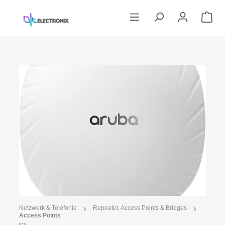
Zum Hauptinhalt springen
War
Bildergalerie überspringen
Abbildung ähnlich
Netzwerk & Telefonie
Repeater, Access Points & Bridges
Access Points