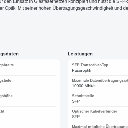
 für den Einsatz in Glasfasernetzen konzipiert und nutzt die SFP-S
r Optik. Mit seiner hohen Übertragungsgeschwindigkeit und der
ngsdaten
Leistungen
gsbreite
SFP Transceiver-Typ
Faseroptik
stiefe
Maximale Datenübertragungsra
10000 Mbit/s
gshöhe
Schnittstelle
SFP
cht
Optischer Kabelverbinder
SFP
Maximal mögliche Übertragung