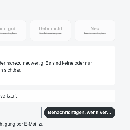
ehr gut
Gebraucht
Neu
eit nicht verfügbar.)
(Diese Option ist zurzeit nicht verfügbar.)
(Diese Option ist zurzeit nicht verfügbar.)
(Diese Option ist zu
ht verfügbar
Nicht verfügbar
Nicht verfügbar
oder nahezu neuwertig. Es sind keine oder nur
 sichtbar.
sverkauft.
Benachrichtigen, wenn verfügbar
htigung per E-Mail zu.