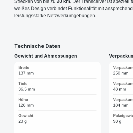
Strecken von bis zu
20 km
. Der Transceiver ist speziell
weißes Design verbindet Funktionalität mit ansprechende
leistungsstarke Netzwerkumgebungen.
Technische Daten
Gewicht und Abmessungen
Verpacku
Breite
Verpackun
137 mm
250 mm
Tiefe
Verpackung
36,5 mm
48 mm
Höhe
Verpackun
128 mm
184 mm
Gewicht
Paketgewi
23 g
98 g