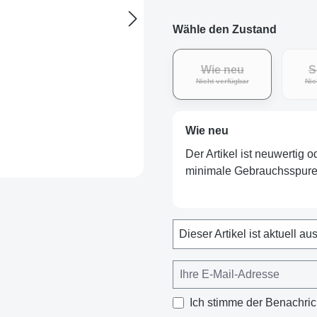
Wähle den Zustand
Wie neu
S
(Diese Option ist zurz
Nicht verfügbar
Nic
Wie neu
Der Artikel ist neuwertig 
minimale Gebrauchsspuren
Dieser Artikel ist aktuell au
Ich stimme der Benachric