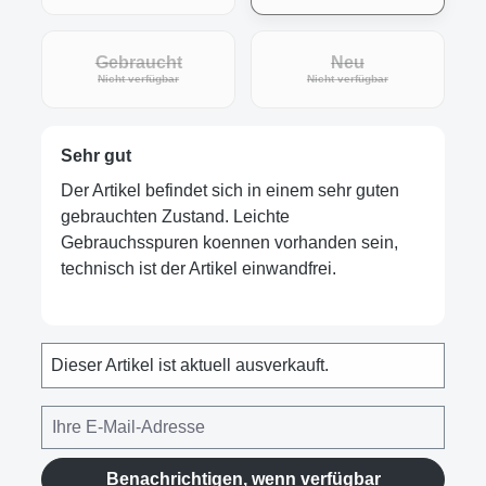
Gebraucht
Neu
(Diese Option ist zurzeit nicht verfügbar.)
(Diese Option ist zur
Nicht verfügbar
Nicht verfügbar
Sehr gut
Der Artikel befindet sich in einem sehr guten
gebrauchten Zustand. Leichte
Gebrauchsspuren koennen vorhanden sein,
technisch ist der Artikel einwandfrei.
Dieser Artikel ist aktuell ausverkauft.
Benachrichtigen, wenn verfügbar