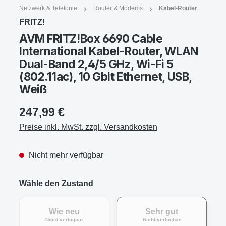
Netzwerk & Telefonie
Router & Modems
Kabel-Router
FRITZ!
AVM FRITZ!Box 6690 Cable
International Kabel-Router, WLAN
Dual-Band 2,4/5 GHz, Wi-Fi 5
(802.11ac), 10 Gbit Ethernet, USB,
Weiß
247,99 €
Preise inkl. MwSt. zzgl. Versandkosten
Nicht mehr verfügbar
Wähle den Zustand
Wie neu
Sehr gut
(Diese Option ist zurzeit nicht verfügbar.)
(Diese Option ist zur
Nicht verfügbar
Nicht verfügbar