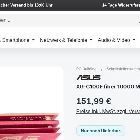
icher Versand bis 13:00 Uhr
14 Tage Widerrufsr
 & Smartphone
Netzwerk & Telefonie
Audio & Video
PC Building
Schnittstellenkarten
XG-C100F fiber 10000 Mb
151,99 €
Preise inkl. MwSt. zzgl. Ver
Nur noch
1
lieferbar.