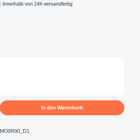
t: Innerhalb von 24h versandfertig
b den gewünschten Wert ein oder benutze d
In den Warenkorb
0-MO0R00_D1