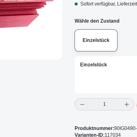
Sofort verfügbar, Lieferzei
Wähle den Zustand
Einzelstück
Einzelstück
Produkt Anzahl: Gi
Produktnummer:
90IG049
Varianten-ID:
117034