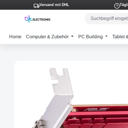
Versand mit DHL
Tägl
m Hauptinhalt springen
Zur Suche springen
Zur Hauptnavigation springen
Home
Computer & Zubehör
PC Building
Tablet
Bildergalerie überspringen