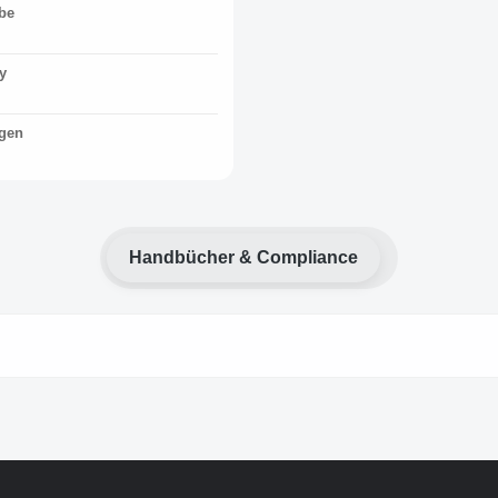
be
y
gen
Handbücher & Compliance