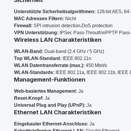
Unterstützte Sicherheitsalgorithmen:
128-bit AES, 6
MAC Adressen Filtern:
Nicht
Firewall:
SPI intrusion detection,DoS protection
VPN Unterstützung:
IPSec Pass-Throuth\nPPTP Pass
Wireless LAN Charakteristiken
WLAN-Band:
Dual-band (2.4 GHz / 5 GHz)
Top WLAN-Standard:
IEEE 802.11n
WLAN Datentransferrate (max.):
450 Mbit/s
WLAN-Standards:
IEEE 802.11a, IEEE 802.11b, IEEE 
Management-Funktionen
Web-basiertes Management:
Ja
Reset-Knopf:
Ja
Universal Plug and Play (UPnP):
Ja
Ethernet LAN Charakteristiken
Eingebauter Ethernet-Anschluss:
Ja
Schnittstellentyp Ethernet-LAN:
Gigabit Ethernet