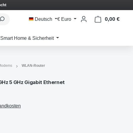
echt
0,00 €
Waren
Deutsch
€
Euro
Smart Home & Sicherheit
 Modems
WLAN-Router
Hz 5 GHz Gigabit Ethernet
sandkosten