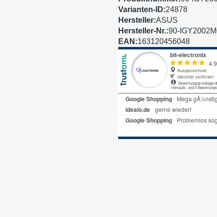
Varianten-ID:
24878
Hersteller:
ASUS
Hersteller-Nr.:
90-IGY2002M
EAN:
163120456048