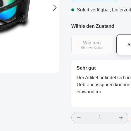
Sofort verfügbar, Lieferzei
Wähle den Zustand
Wie neu
S
(Diese Option ist zurz
Nicht verfügbar
Sehr gut
Der Artikel befindet sich 
Gebrauchsspuren koennen v
einwandfrei.
Produkt Anzahl: Gi