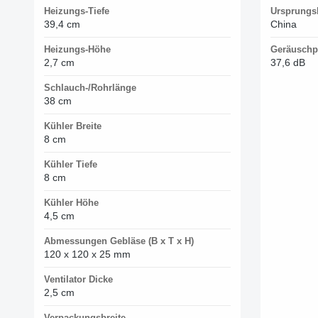
Heizungs-Tiefe
Ursprungs
39,4 cm
China
Heizungs-Höhe
Geräuschp
2,7 cm
37,6 dB
Schlauch-/Rohrlänge
38 cm
Kühler Breite
8 cm
Kühler Tiefe
8 cm
Kühler Höhe
4,5 cm
Abmessungen Gebläse (B x T x H)
120 x 120 x 25 mm
Ventilator Dicke
2,5 cm
Verpackungsbreite