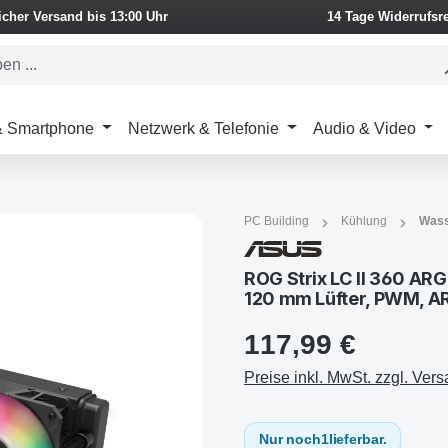
icher Versand bis 13:00 Uhr
14 Tage Widerrufsr
 & Smartphone
Netzwerk & Telefonie
Audio & Video
PC Building
Kühlung
Wass
ROG Strix LC II 360 ARG
120 mm Lüfter, PWM, A
117,99 €
Preise inkl. MwSt. zzgl. Ver
Nur noch
1
lieferbar.