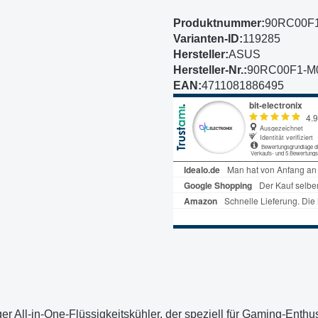
Produktnummer:
90RC00F
Varianten-ID:
119285
Hersteller:
ASUS
Hersteller-Nr.:
90RC00F1-M
EAN:
4711081886495
ger All-in-One-Flüssigkeitskühler, der speziell für Gaming-Enth