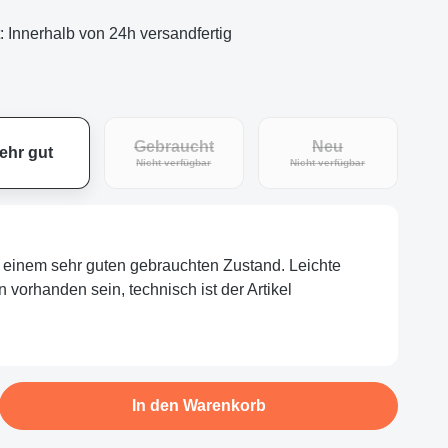
t: Innerhalb von 24h versandfertig
Gebraucht
Neu
ehr gut
eit nicht verfügbar.)
(Diese Option ist zurzeit nicht verfügbar.)
(Diese Option ist zu
Nicht verfügbar
Nicht verfügbar
in einem sehr guten gebrauchten Zustand. Leichte
orhanden sein, technisch ist der Artikel
b den gewünschten Wert ein oder benutze d
In den Warenkorb