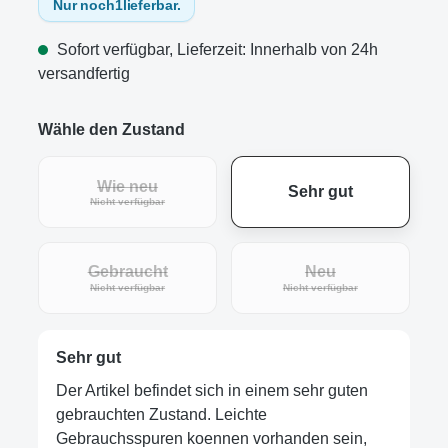
Nur noch
1
lieferbar.
Sofort verfügbar, Lieferzeit: Innerhalb von 24h
versandfertig
Wähle den Zustand
Wie neu
Sehr gut
(Diese Option ist zurzeit nicht verfügbar.)
Nicht verfügbar
Gebraucht
Neu
(Diese Option ist zurzeit nicht verfügbar.)
(Diese Option ist zur
Nicht verfügbar
Nicht verfügbar
Sehr gut
Der Artikel befindet sich in einem sehr guten
gebrauchten Zustand. Leichte
Gebrauchsspuren koennen vorhanden sein,