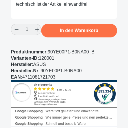
technisch ist der Artikel einwandfrei.
Produkt Anzahl: Gib den gewünschten Wert
In den Warenkorb
Produktnummer:
90YE00P1-B0NA00_B
Varianten-ID:
120001
Hersteller:
ASUS
Hersteller-Nr.:
90YE00P1-B0NA00
EAN:
4711081721703