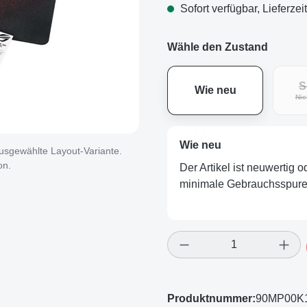
Sofort verfügbar, Lieferzei
Wähle den Zustand
S
Wie neu
Nic
Wie neu
 ausgewählte Layout-Variante.
on.
Der Artikel ist neuwertig 
minimale Gebrauchsspuren
Produkt Anzahl: Gi
Produktnummer:
90MP00K