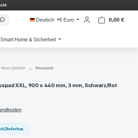
echt
0,00 €
Waren
Deutsch
€
Euro
Smart Home & Sicherheit
 & Maus-Zubehör
Mauspads
spad XXL, 900 x 440 mm, 3 mm, Schwarz/Rot
sandkosten
ch
2
lieferbar.