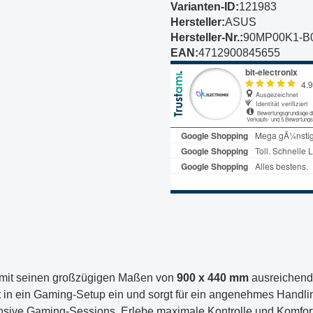
Varianten-ID:
121983
Hersteller:
ASUS
Hersteller-Nr.:
90MP00K1-B
EAN:
4712900845655
 mit seinen großzügigen Maßen von
900 x 440 mm
ausreichend 
kt in ein Gaming-Setup ein und sorgt für ein angenehmes Handl
tensive Gaming-Sessions. Erlebe maximale Kontrolle und Komfo