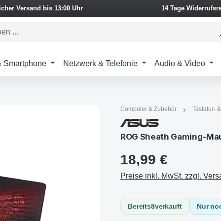
icher Versand bis 13:00 Uhr
14 Tage Widerrufsr
 & Smartphone
Netzwerk & Telefonie
Audio & Video
Computer & Zubehör
Tastatur-
ROG Sheath Gaming-Mau
18,99 €
Preise inkl. MwSt. zzgl. Ver
Bereits
8
verkauft
Nur no