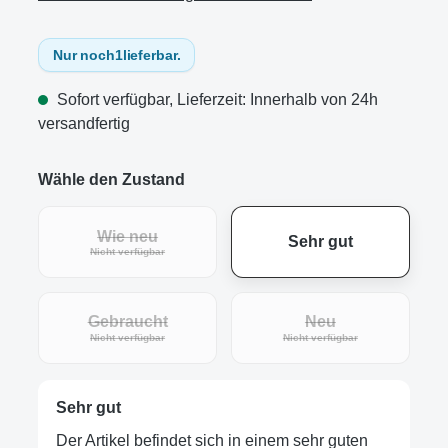
Nur noch
1
lieferbar.
Sofort verfügbar, Lieferzeit: Innerhalb von 24h
versandfertig
Wähle den Zustand
Wie neu
Sehr gut
(Diese Option ist zurzeit nicht verfügbar.)
Nicht verfügbar
Gebraucht
Neu
(Diese Option ist zurzeit nicht verfügbar.)
(Diese Option ist zur
Nicht verfügbar
Nicht verfügbar
Sehr gut
Der Artikel befindet sich in einem sehr guten