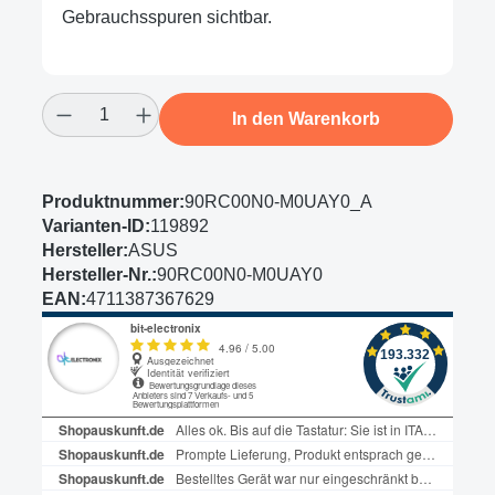
Gebrauchsspuren sichtbar.
Produkt Anzahl: Gib den gewünschten Wert
In den Warenkorb
Produktnummer:
90RC00N0-M0UAY0_A
Varianten-ID:
119892
Hersteller:
ASUS
Hersteller-Nr.:
90RC00N0-M0UAY0
EAN:
4711387367629