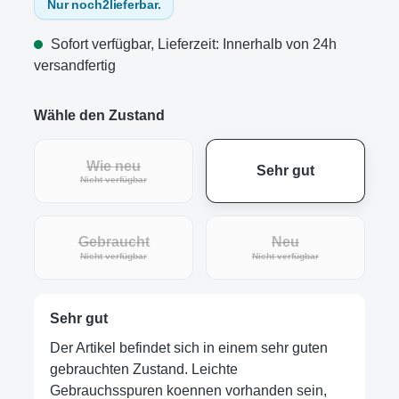
Nur noch
2
lieferbar.
Sofort verfügbar, Lieferzeit: Innerhalb von 24h
versandfertig
Wähle den Zustand
Wie neu
Sehr gut
(Diese Option ist zurzeit nicht verfügbar.)
Nicht verfügbar
Gebraucht
Neu
(Diese Option ist zurzeit nicht verfügbar.)
(Diese Option ist zur
Nicht verfügbar
Nicht verfügbar
Sehr gut
Der Artikel befindet sich in einem sehr guten
gebrauchten Zustand. Leichte
Gebrauchsspuren koennen vorhanden sein,