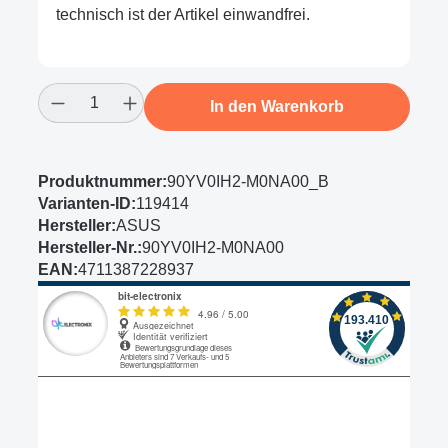
technisch ist der Artikel einwandfrei.
Produkt Anzahl: Gib den gewünschten Wert
In den Warenkorb
Produktnummer:
90YV0IH2-M0NA00_B
Varianten-ID:
119414
Hersteller:
ASUS
Hersteller-Nr.:
90YV0IH2-M0NA00
EAN:
4711387228937