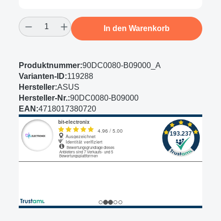
Produkt Anzahl: Gib den gewünschten Wert
In den Warenkorb
Produktnummer:
90DC0080-B09000_A
Varianten-ID:
119288
Hersteller:
ASUS
Hersteller-Nr.:
90DC0080-B09000
EAN:
4718017380720