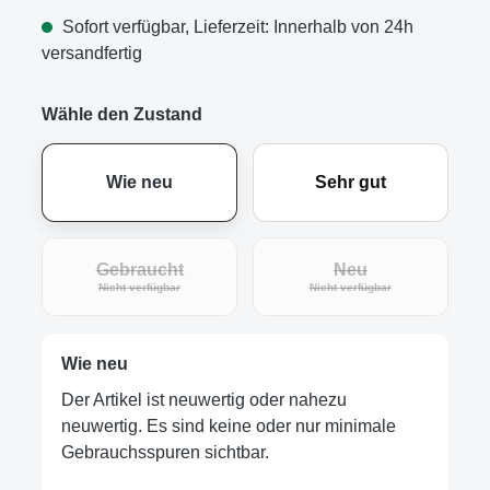
Sofort verfügbar, Lieferzeit: Innerhalb von 24h
versandfertig
Wähle den Zustand
Wie neu
Sehr gut
Gebraucht
Neu
(Diese Option ist zurzeit nicht verfügbar.)
(Diese Option ist zur
Nicht verfügbar
Nicht verfügbar
Wie neu
Der Artikel ist neuwertig oder nahezu
neuwertig. Es sind keine oder nur minimale
Gebrauchsspuren sichtbar.