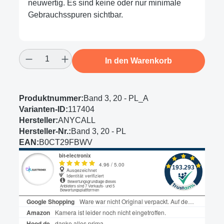
neuwertig. Es sind keine oder nur minimale
Gebrauchsspuren sichtbar.
Produkt Anzahl: Gib den gewünschten Wert
In den Warenkorb
Produktnummer:
Band 3, 20 - PL_A
Varianten-ID:
117404
Hersteller:
ANYCALL
Hersteller-Nr.:
Band 3, 20 - PL
EAN:
B0CT29FBWV