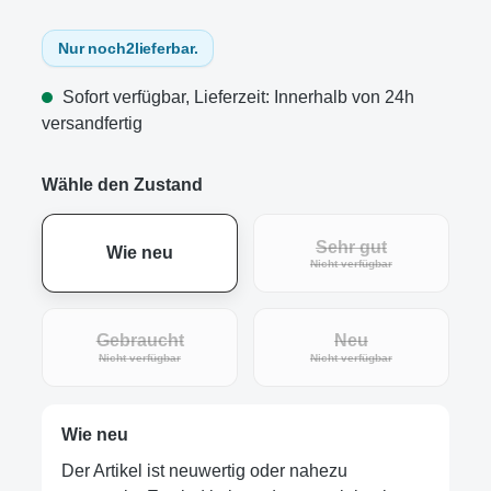
Nur noch
2
lieferbar.
Sofort verfügbar, Lieferzeit: Innerhalb von 24h
versandfertig
Wähle den Zustand
Sehr gut
Wie neu
(Diese Option ist zur
Nicht verfügbar
Gebraucht
Neu
(Diese Option ist zurzeit nicht verfügbar.)
(Diese Option ist zur
Nicht verfügbar
Nicht verfügbar
Wie neu
Der Artikel ist neuwertig oder nahezu