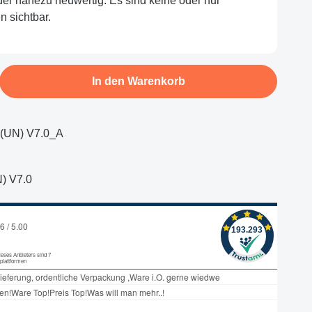
oder nahezu neuwertig. Es sind keine oder nur
 sichtbar.
b den gewünschten Wert ein oder benutze d
In den Warenkorb
UN) V7.0_A
) V7.0