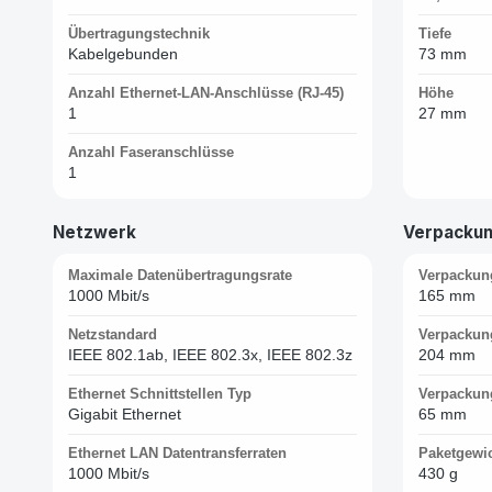
Übertragungstechnik
Tiefe
Kabelgebunden
73 mm
Anzahl Ethernet-LAN-Anschlüsse (RJ-45)
Höhe
1
27 mm
Anzahl Faseranschlüsse
1
Netzwerk
Verpacku
Maximale Datenübertragungsrate
Verpackun
1000 Mbit/s
165 mm
Netzstandard
Verpackung
IEEE 802.1ab, IEEE 802.3x, IEEE 802.3z
204 mm
Ethernet Schnittstellen Typ
Verpackun
Gigabit Ethernet
65 mm
Ethernet LAN Datentransferraten
Paketgewi
1000 Mbit/s
430 g