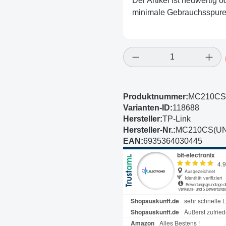
Der Artikel ist neuwertig 
minimale Gebrauchsspuren
Produkt Anzahl: Gi
Produktnummer:
MC210CS(
Varianten-ID:
118688
Hersteller:
TP-Link
Hersteller-Nr.:
MC210CS(UN
EAN:
6935364030445