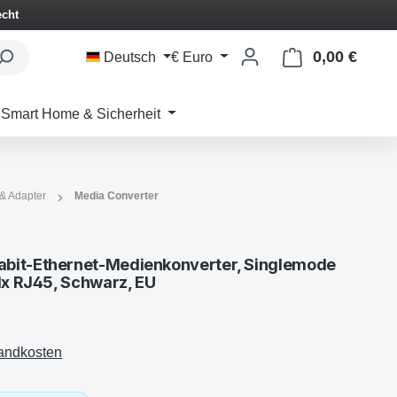
echt
0,00 €
Waren
Deutsch
€
Euro
Smart Home & Sicherheit
 & Adapter
Media Converter
bit-Ethernet-Medienkonverter, Singlemode
1x RJ45, Schwarz, EU
sandkosten