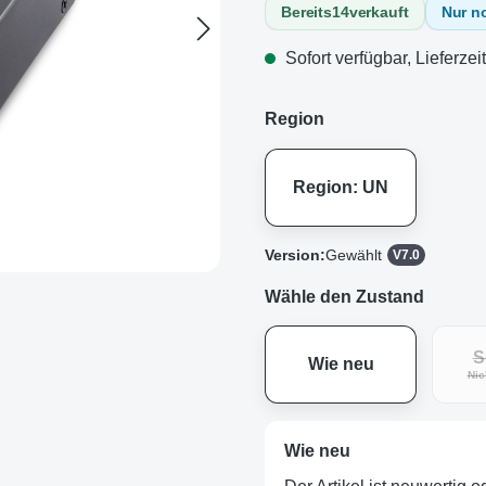
Bereits
14
verkauft
Nur n
Sofort verfügbar, Lieferzei
Region
Region: UN
Version:
Gewählt
V7.0
Wähle den Zustand
S
Wie neu
Nic
Wie neu