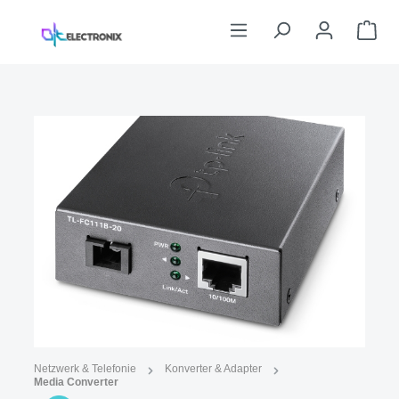
Zum Hauptinhalt springen
War
Bildergalerie überspringen
Abbildung ähnlich
Netzwerk & Telefonie
Konverter & Adapter
Media Converter