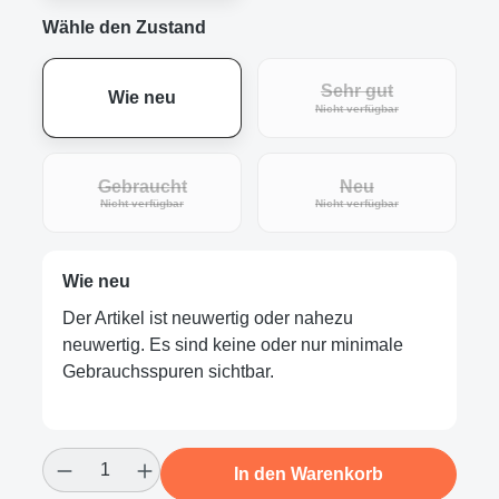
Wähle den Zustand
Sehr gut
Wie neu
(Diese Option ist zur
Nicht verfügbar
Gebraucht
Neu
(Diese Option ist zurzeit nicht verfügbar.)
(Diese Option ist zur
Nicht verfügbar
Nicht verfügbar
Wie neu
Der Artikel ist neuwertig oder nahezu
neuwertig. Es sind keine oder nur minimale
Gebrauchsspuren sichtbar.
Produkt Anzahl: Gib den gewünschten Wert
In den Warenkorb