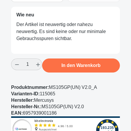
Wie neu
Der Artikel ist neuwertig oder nahezu
neuwertig. Es sind keine oder nur minimale
Gebrauchsspuren sichtbar.
Produkt Anzahl: Gib den gewünschten Wert
In den Warenkorb
Produktnummer:
MS105GP(UN) V2.0_A
Varianten-ID:
115065
Hersteller:
Mercusys
Hersteller-Nr.:
MS105GP(UN) V2.0
EAN:
6957939001186