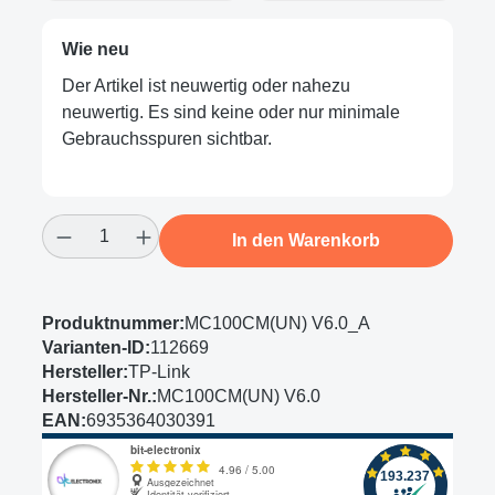
Wie neu
Der Artikel ist neuwertig oder nahezu
neuwertig. Es sind keine oder nur minimale
Gebrauchsspuren sichtbar.
Produkt Anzahl: Gib den gewünschten Wert
In den Warenkorb
Produktnummer:
MC100CM(UN) V6.0_A
Varianten-ID:
112669
Hersteller:
TP-Link
Hersteller-Nr.:
MC100CM(UN) V6.0
EAN:
6935364030391