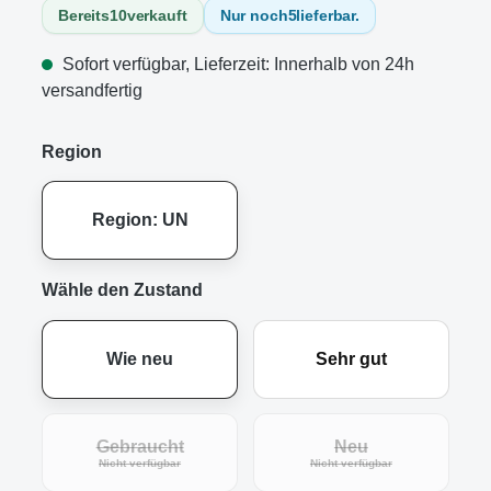
Bereits
10
verkauft
Nur noch
5
lieferbar.
Sofort verfügbar, Lieferzeit: Innerhalb von 24h
versandfertig
Region
Region: UN
Wähle den Zustand
Wie neu
Sehr gut
Gebraucht
Neu
(Diese Option ist zurzeit nicht verfügbar.)
(Diese Option ist zur
Nicht verfügbar
Nicht verfügbar