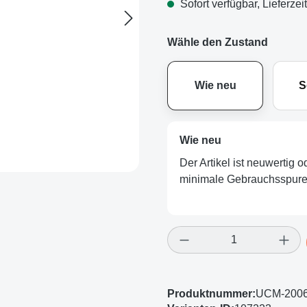
Sofort verfügbar, Lieferzei
Wähle den Zustand
Wie neu
S
Wie neu
Der Artikel ist neuwertig 
minimale Gebrauchsspuren
Produkt Anzahl: Gi
Produktnummer:
UCM-2006