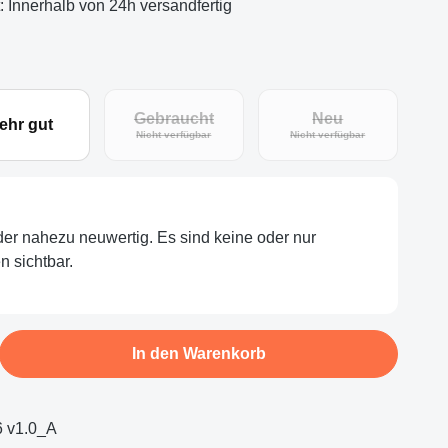
t: Innerhalb von 24h versandfertig
Gebraucht
Neu
ehr gut
(Diese Option ist zurzeit nicht verfügbar.)
(Diese Option ist zu
Nicht verfügbar
Nicht verfügbar
oder nahezu neuwertig. Es sind keine oder nur
 sichtbar.
b den gewünschten Wert ein oder benutze d
In den Warenkorb
 v1.0_A