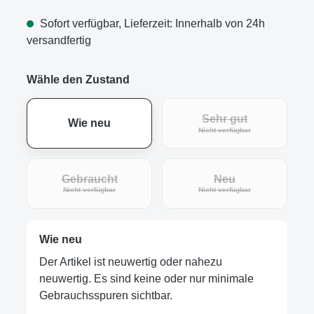
Sofort verfügbar, Lieferzeit: Innerhalb von 24h
versandfertig
Wähle den Zustand
Sehr gut
Wie neu
(Diese Option ist zur
Nicht verfügbar
Gebraucht
Neu
(Diese Option ist zurzeit nicht verfügbar.)
(Diese Option ist zur
Nicht verfügbar
Nicht verfügbar
Wie neu
Der Artikel ist neuwertig oder nahezu
neuwertig. Es sind keine oder nur minimale
Gebrauchsspuren sichtbar.