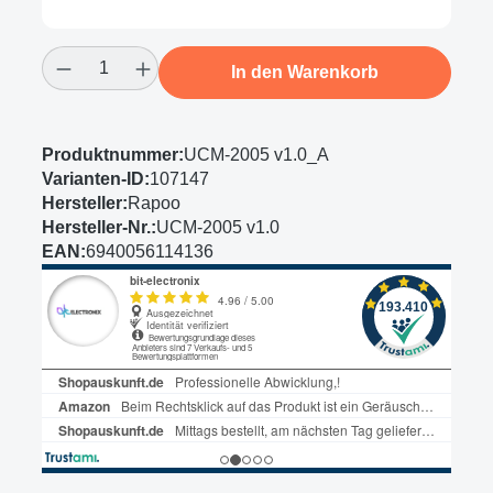
Produkt Anzahl: Gib den gewünschten Wert
In den Warenkorb
Produktnummer:
UCM-2005 v1.0_A
Varianten-ID:
107147
Hersteller:
Rapoo
Hersteller-Nr.:
UCM-2005 v1.0
EAN:
6940056114136