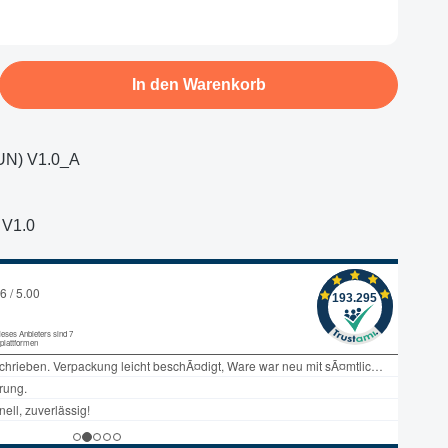
b den gewünschten Wert ein oder benutze d
In den Warenkorb
N) V1.0_A
V1.0