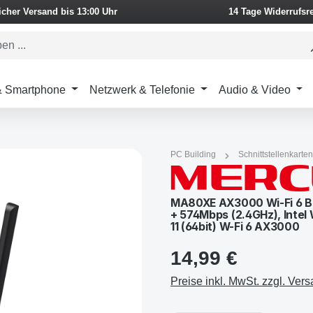
icher Versand bis 13:00 Uhr
14 Tage Widerrufsr
 & Smartphone
Netzwerk & Telefonie
Audio & Video
PC Building
Schnittstellenkarten
MA80XE AX3000 Wi-Fi 6 Bl
+ 574Mbps (2.4GHz), Intel 
11 (64bit) W-Fi 6 AX3000
14,99 €
Preise inkl. MwSt. zzgl. Ver