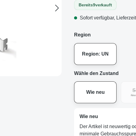
Bereits
9
verkauft
Sofort verfügbar, Lieferzei
Region
Region: UN
Wähle den Zustand
S
Wie neu
Nic
Wie neu
Der Artikel ist neuwertig 
minimale Gebrauchsspuren