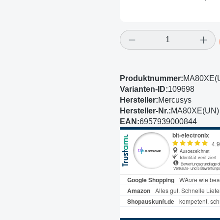
Produkt Anzahl: Gi
Produktnummer:
MA80XE(U
Varianten-ID:
109698
Hersteller:
Mercusys
Hersteller-Nr.:
MA80XE(UN) 
EAN:
6957939000844