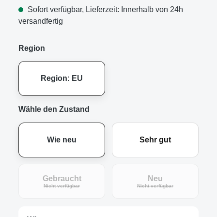
Sofort verfügbar, Lieferzeit: Innerhalb von 24h
versandfertig
Region
Region: EU
Wähle den Zustand
Wie neu
Sehr gut
Gebraucht
Neu
(Diese Option ist zurzeit nicht verfügbar.)
(Diese Option ist zur
Nicht verfügbar
Nicht verfügbar