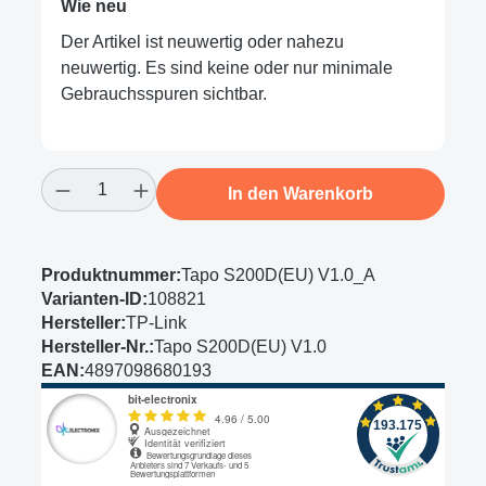
Wie neu
Der Artikel ist neuwertig oder nahezu
neuwertig. Es sind keine oder nur minimale
Gebrauchsspuren sichtbar.
Produkt Anzahl: Gib den gewünschten Wert
In den Warenkorb
Produktnummer:
Tapo S200D(EU) V1.0_A
Varianten-ID:
108821
Hersteller:
TP-Link
Hersteller-Nr.:
Tapo S200D(EU) V1.0
EAN:
4897098680193