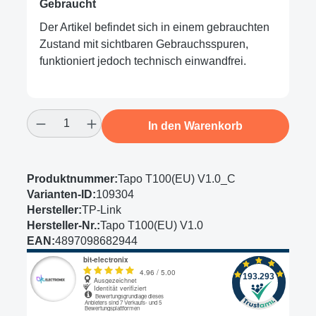
Gebraucht
Der Artikel befindet sich in einem gebrauchten
Zustand mit sichtbaren Gebrauchsspuren,
funktioniert jedoch technisch einwandfrei.
Produkt Anzahl: Gib den gewünschten Wert
In den Warenkorb
Produktnummer:
Tapo T100(EU) V1.0_C
Varianten-ID:
109304
Hersteller:
TP-Link
Hersteller-Nr.:
Tapo T100(EU) V1.0
EAN:
4897098682944