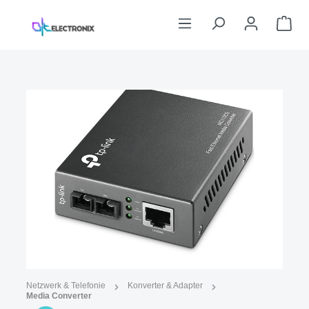
Zum Hauptinhalt springen
War
Bildergalerie überspringen
Abbildung ähnlich
Netzwerk & Telefonie
Konverter & Adapter
Media Converter