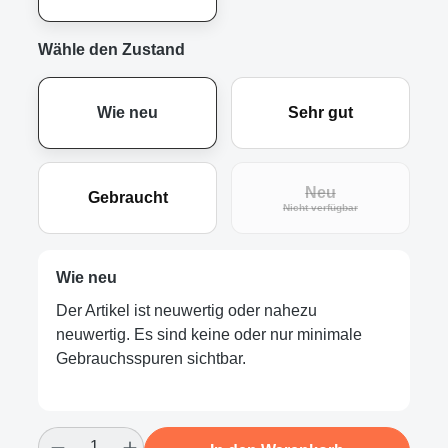
Wähle den Zustand
Wie neu
Sehr gut
Neu
Gebraucht
(Diese Option ist zur
Nicht verfügbar
Wie neu
Der Artikel ist neuwertig oder nahezu
neuwertig. Es sind keine oder nur minimale
Gebrauchsspuren sichtbar.
Produkt Anzahl: Gib den gewünschten Wert