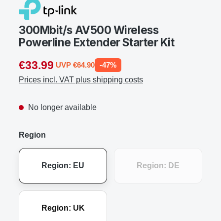
300Mbit/s AV500 Wireless
Powerline Extender Starter Kit
€33.99
UVP €64.90
-47%
Prices incl. VAT plus shipping costs
No longer available
Region
Region: EU
Region: DE
Region: UK