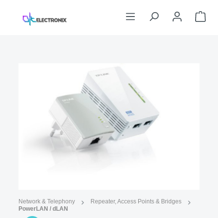
Skip to main content
Sho
Skip image gallery
Image similar
Network & Telephony
Repeater, Access Points & Bridges
PowerLAN / dLAN